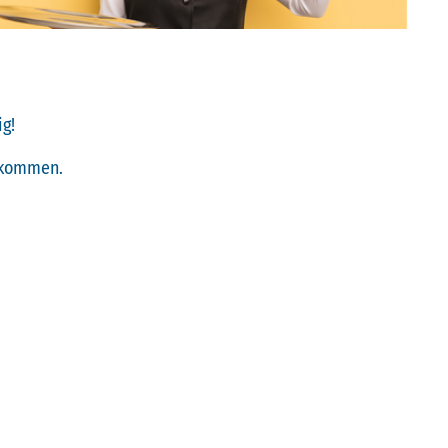
g!
llkommen.