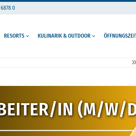
 6878 0
RESORTS
KULINARIK & OUTDOOR
ÖFFNUNGSZEIT
BEITER/IN (M/W/D