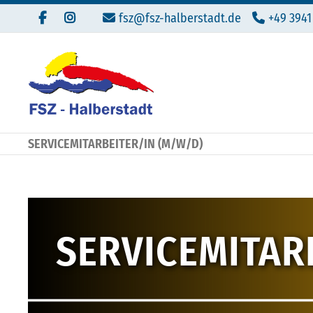
fsz@fsz-halberstadt.de
+49 3941
SERVICEMITARBEITER/IN (M/W/D)
SERVICEMITAR