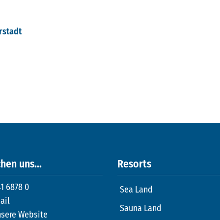
rstadt
hen uns...
Resorts
1 6878 0
Sea Land
ail
Sauna Land
nsere Website