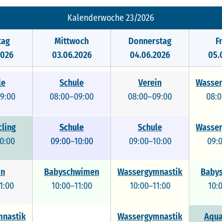
Kalenderwoche 23/2026
tag
Mittwoch
Donnerstag
F
2026
03.06.2026
04.06.2026
05.
le
Schule
Verein
Wasser
9:00
08:00–09:00
08:00–09:00
08:
ling
Schule
Schule
Schule
Wasser
0:00
09:00–10:00
09:00–10:00
09:00–10:00
09:
in
Babyschwimen
Wassergymnastik
Baby
1:00
10:00–11:00
10:00–11:00
10:
nastik
Wassergymnastik
Aqua