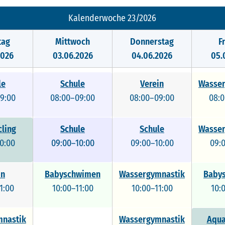
Kalenderwoche 23/2026
tag
Mittwoch
Donnerstag
F
2026
03.06.2026
04.06.2026
05.
le
Schule
Verein
Wasser
9:00
08:00–09:00
08:00–09:00
08:
ling
Schule
Schule
Schule
Wasser
0:00
09:00–10:00
09:00–10:00
09:00–10:00
09:
in
Babyschwimen
Wassergymnastik
Baby
1:00
10:00–11:00
10:00–11:00
10:
nastik
Wassergymnastik
Aqua