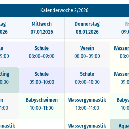
Kalenderwoche 2/2026
tag
Mittwoch
Donnerstag
F
2026
07.01.2026
08.01.2026
09.
le
Schule
Verein
Wasser
9:00
08:00–09:00
08:00–09:00
08:
ling
Schule
Schule
Schule
Wasser
0:00
09:00–10:00
09:00–10:00
09:00–10:00
09:
in
Babyschwimen
Wassergymnastik
Baby
1:00
10:00–11:00
10:00–11:00
10:
nastik
Wassergymnastik
Aqua